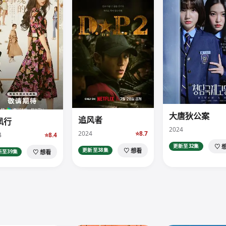
大唐狄公案
追风者
凤行
2024
2024
⭐8.7
4
⭐8.4
更新至32集
♡ 
更新至38集
♡ 想看
新至39集
♡ 想看