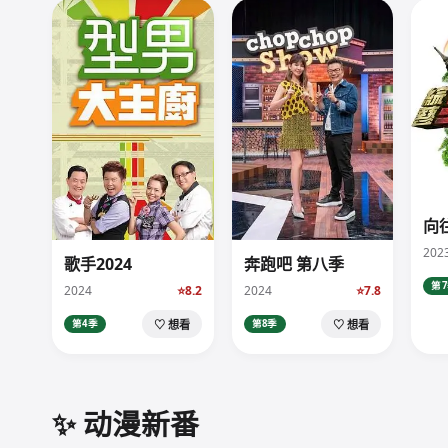
向
202
歌手2024
奔跑吧 第八季
第
2024
⭐8.2
2024
⭐7.8
第4季
第8季
♡ 想看
♡ 想看
✨ 动漫新番