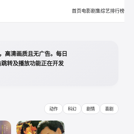
首页
电影
剧集
综艺
排行榜
，
高清画质
且
无广告
。
每日
击跳转及播放功能正在开发
动作
科幻
剧情
喜剧