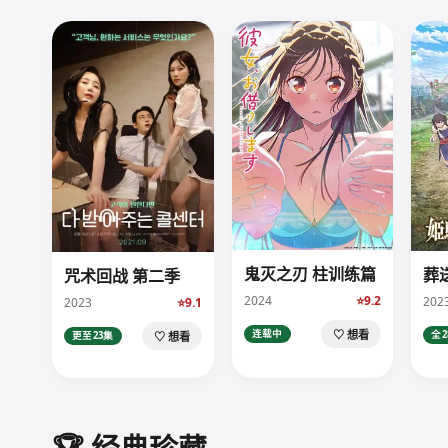
鬼灭之刃 柱训练篇
葬
咒术回战 第二季
2024
⭐9.2
202
2023
⭐9.1
连载中
全2
♡ 想看
更至23集
♡ 想看
🏆 经典珍藏