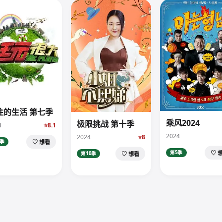
往的生活 第七季
乘风2024
极限挑战 第十季
3
⭐8.1
2024
2024
⭐8
7季
♡ 想看
第5季
♡ 
第10季
♡ 想看